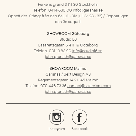
Ferkens gränd 3
111 30 Stockholm
Telefon: 0414-530 00
info@garsnas.se
Öppettider: Stängt från den 6e juli - 31a juli (v. 28 - 32) / Öppnar igen
den 3e augusti
SHOWROOM Göteborg
Studio L6
Lasarettsgatan 6
411 19 Göteborg
Telefon: 031-13 83 90
info@studiol6.se
john.granath@garsnas.se
SHOWROOM Malmö
Gärsnäs / Sekt Design AB
Regementsgatan 14
211 45 Malmö
Telefon: 070 446 73 36
contact@sekterism.com
john.granath@garsnas.se
Instagram
Facebook