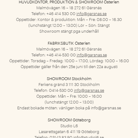
HUVUDKONTOR, PRODUKTION & SHOWROOM Österlen
Malmövägen 16 – 18
272 61 Gärsnäs
Telefon: +46 414 530 00
info@garsnas.se
Öppettider: Kontor & produktion: Mån – Fre: 08.00 – 16.30
(lunchstängt 12.00 – 13.00) Lör – Sön: Stängt
Showroom stängt pga underhåll
FABRIKSBUTIK Österlen
Malmövägen 16 – 18
272 61 Gärsnäs
Telefon: +46 414-530 00
info@garsnas.se
Öppettider: Torsdag – Fredag: 10.00 – 17.00, Lördag: 10.00 – 16.00
Öppettider gäller från den 25e juni till den 22a augusti
SHOWROOM Stockholm
Ferkens gränd 3
111 30 Stockholm
Telefon: 0414-530 00
info@garsnas.se
Öppettider: Mån – Fre: 10.00 – 16.00
(lunchstängt 12.00 – 13.00)
Endast bokade möten: vänligen boka på
info@garsnas.se
SHOWROOM Göteborg
Studio L6
Lasarettsgatan 6
411 19 Göteborg
Telefon: 031-13 83 90
info@studiol6.se