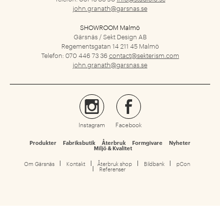
john.granath@garsnas.se
SHOWROOM Malmö
Gärsnäs / Sekt Design AB
Regementsgatan 14
211 45 Malmö
Telefon: 070 446 73 36
contact@sekterism.com
john.granath@garsnas.se
Instagram
Facebook
Produkter
Fabriksbutik
Återbruk
Formgivare
Nyheter
Miljö & Kvalitet
Om Gärsnäs
Kontakt
Återbruk shop
Bildbank
pCon
Referenser