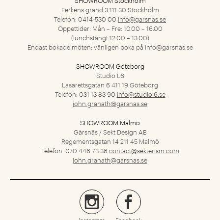
SHOWROOM Stockholm
Ferkens gränd 3
111 30 Stockholm
Telefon: 0414-530 00
info@garsnas.se
Öppettider: Mån – Fre: 10.00 – 16.00
(lunchstängt 12.00 – 13.00)
Endast bokade möten: vänligen boka på
info@garsnas.se
SHOWROOM Göteborg
Studio L6
Lasarettsgatan 6
411 19 Göteborg
Telefon: 031-13 83 90
info@studiol6.se
john.granath@garsnas.se
SHOWROOM Malmö
Gärsnäs / Sekt Design AB
Regementsgatan 14
211 45 Malmö
Telefon: 070 446 73 36
contact@sekterism.com
john.granath@garsnas.se
Instagram
Facebook