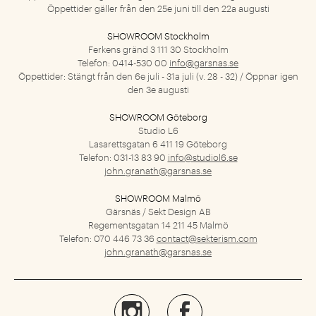
Öppettider gäller från den 25e juni till den 22a augusti
SHOWROOM Stockholm
Ferkens gränd 3
111 30 Stockholm
Telefon: 0414-530 00
info@garsnas.se
Öppettider: Stängt från den 6e juli - 31a juli (v. 28 - 32) / Öppnar igen
den 3e augusti
SHOWROOM Göteborg
Studio L6
Lasarettsgatan 6
411 19 Göteborg
Telefon: 031-13 83 90
info@studiol6.se
john.granath@garsnas.se
SHOWROOM Malmö
Gärsnäs / Sekt Design AB
Regementsgatan 14
211 45 Malmö
Telefon: 070 446 73 36
contact@sekterism.com
john.granath@garsnas.se