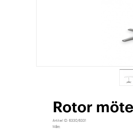
Rotor möt
Artikel ID:
6330/6331
Mått: