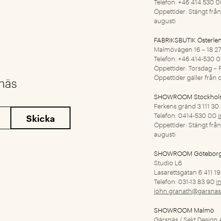
Telefon: +46 414 530 
Öppettider: Stängt från 
augusti
FABRIKSBUTIK Österle
Malmövägen 16 – 18
27
Telefon: +46 414-530 
Öppettider: Torsdag – F
Öppettider gäller från d
snäs
SHOWROOM Stockho
Ferkens gränd 3
111 30
Telefon: 0414-530 00
Öppettider: Stängt från 
augusti
SHOWROOM Götebor
Studio L6
Lasarettsgatan 6
411 1
Telefon: 031-13 83 90
i
john.granath@garsnas
SHOWROOM Malmö
Gärsnäs / Sekt Design