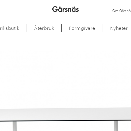
Om Gärsnä
riksbutik
Återbruk
Formgivare
Nyheter