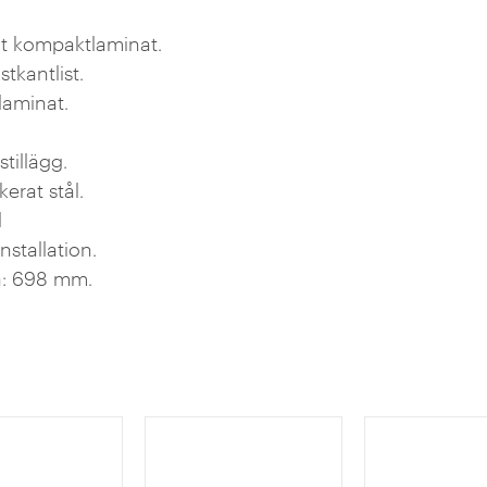
 vit kompaktlaminat.
astkantlist.
laminat.
tillägg.
kerat stål.
l
nstallation.
va: 698 mm.