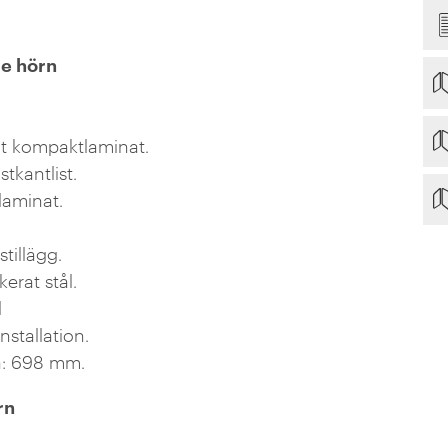
e hörn
 vit kompaktlaminat.
astkantlist.
laminat.
tillägg.
kerat stål.
l
nstallation.
va: 698 mm.
rn