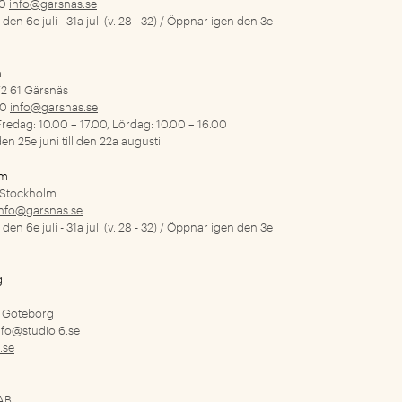
00
info@garsnas.se
den 6e juli - 31a juli (v. 28 - 32) / Öppnar igen den 3e
n
2 61 Gärsnäs
00
info@garsnas.se
redag: 10.00 – 17.00, Lördag: 10.00 – 16.00
en 25e juni till den 22a augusti
lm
 Stockholm
info@garsnas.se
den 6e juli - 31a juli (v. 28 - 32) / Öppnar igen den 3e
g
9 Göteborg
nfo@studiol6.se
.se
 AB