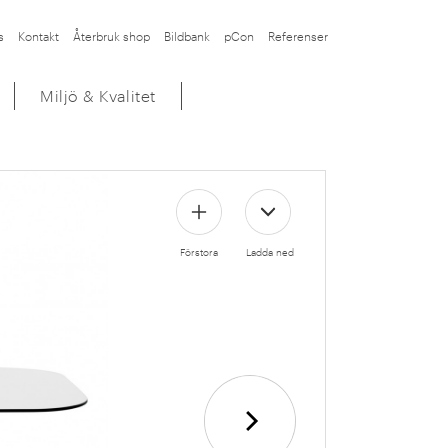
s
Kontakt
Återbruk shop
Bildbank
pCon
Referenser
Miljö & Kvalitet
Förstora
Ladda ned