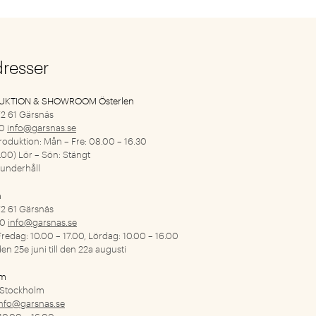
dresser
UKTION & SHOWROOM Österlen
2 61 Gärsnäs
00
info@garsnas.se
roduktion: Mån – Fre: 08.00 – 16.30
.00) Lör – Sön: Stängt
underhåll
n
2 61 Gärsnäs
00
info@garsnas.se
redag: 10.00 – 17.00, Lördag: 10.00 – 16.00
en 25e juni till den 22a augusti
lm
 Stockholm
info@garsnas.se
 10.00 – 16.00