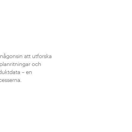
 någonsin att utforska
 planritningar och
duktdata – en
cesserna.