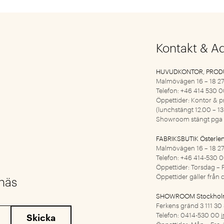
Kontakt & A
HUVUDKONTOR, PROD
Malmövägen 16 – 18
27
Telefon: +46 414 530 
Öppettider: Kontor & p
(lunchstängt 12.00 – 13
Showroom stängt pga 
FABRIKSBUTIK Österle
Malmövägen 16 – 18
27
Telefon: +46 414-530 
Öppettider: Torsdag – F
Öppettider gäller från d
snäs
SHOWROOM Stockho
Ferkens gränd 3
111 30
Telefon: 0414-530 00
Öppettider: Mån – Fre: