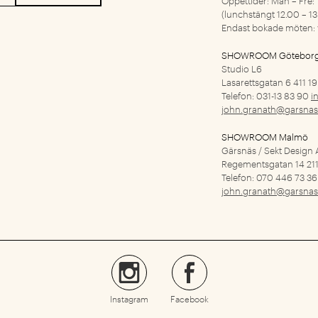
(lunchstängt 12.00 – 13
Endast bokade möten: 
SHOWROOM Götebor
Studio L6
Lasarettsgatan 6
411 1
Telefon: 031-13 83 90
i
john.granath@garsnas
SHOWROOM Malmö
Gärsnäs / Sekt Design
Regementsgatan 14
21
Telefon: 070 446 73 3
john.granath@garsnas
Instagram
Facebook