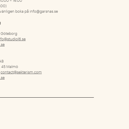
.00)
vänligen boka på
info@garsnas.se
g
9 Göteborg
nfo@studiol6.se
.se
 AB
1 45 Malmö
6
contact@sekterism.com
.se