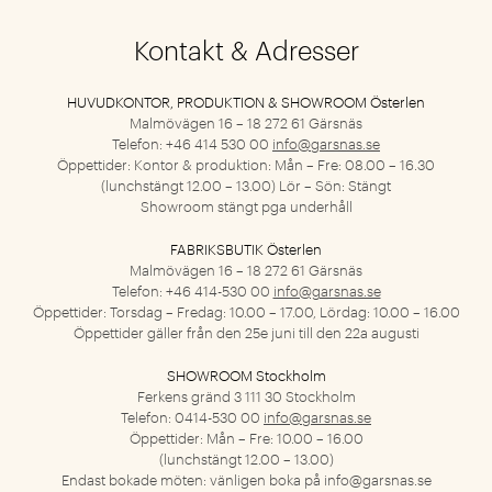
Kontakt & Adresser
HUVUDKONTOR, PRODUKTION & SHOWROOM Österlen
Malmövägen 16 – 18
272 61 Gärsnäs
Telefon: +46 414 530 00
info@garsnas.se
Öppettider: Kontor & produktion: Mån – Fre: 08.00 – 16.30
(lunchstängt 12.00 – 13.00) Lör – Sön: Stängt
Showroom stängt pga underhåll
FABRIKSBUTIK Österlen
Malmövägen 16 – 18
272 61 Gärsnäs
Telefon: +46 414-530 00
info@garsnas.se
Öppettider: Torsdag – Fredag: 10.00 – 17.00, Lördag: 10.00 – 16.00
Öppettider gäller från den 25e juni till den 22a augusti
SHOWROOM Stockholm
Ferkens gränd 3
111 30 Stockholm
Telefon: 0414-530 00
info@garsnas.se
Öppettider: Mån – Fre: 10.00 – 16.00
(lunchstängt 12.00 – 13.00)
Endast bokade möten: vänligen boka på
info@garsnas.se