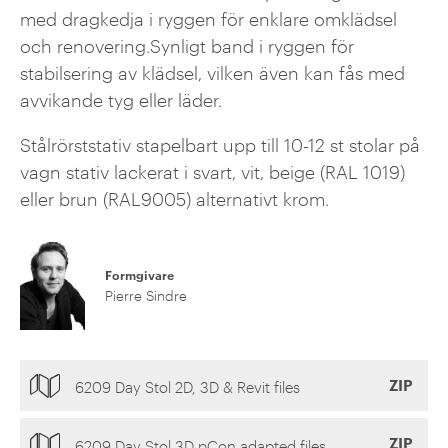
med dragkedja i ryggen för enklare omklädsel
och renovering.Synligt band i ryggen för
stabilsering av klädsel, vilken även kan fås med
avvikande tyg eller läder.
Stålrörststativ stapelbart upp till 10-12 st stolar på
vagn stativ lackerat i svart, vit, beige (RAL 1019)
eller brun (RAL9005) alternativt krom.
Formgivare
Pierre Sindre
ZIP
6209 Day Stol 2D, 3D & Revit files
ZIP
6209 Day Stol 3D pCon adapted files