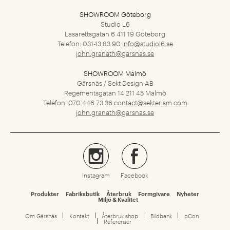
SHOWROOM Göteborg
Studio L6
Lasarettsgatan 6
411 19 Göteborg
Telefon: 031-13 83 90
info@studiol6.se
john.granath@garsnas.se
SHOWROOM Malmö
Gärsnäs / Sekt Design AB
Regementsgatan 14
211 45 Malmö
Telefon: 070 446 73 36
contact@sekterism.com
john.granath@garsnas.se
Instagram
Facebook
Produkter
Fabriksbutik
Återbruk
Formgivare
Nyheter
Miljö & Kvalitet
Om Gärsnäs
Kontakt
Återbruk shop
Bildbank
pCon
Referenser