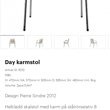
Day karmstol
Artikel ID:
6210
Mått:
W: 470mm WA: 570mm H: 835mm D: 585mm SH: 460mm Vikt: 8kg
Volume: 2pcs/0,4m³
Design Pierre Sindre 2012
Helklädd skalstol med karm på stålrörsstativ 8