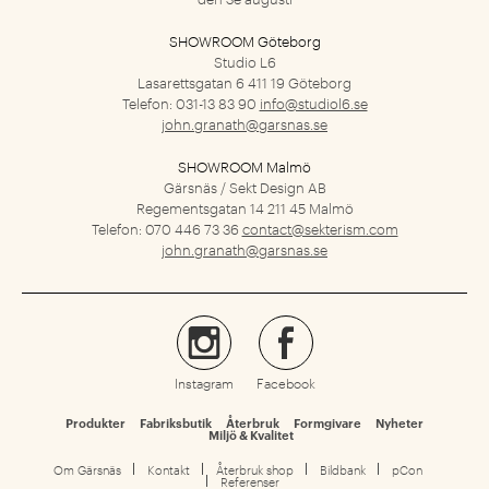
SHOWROOM Göteborg
Studio L6
Lasarettsgatan 6
411 19 Göteborg
Telefon: 031-13 83 90
info@studiol6.se
john.granath@garsnas.se
SHOWROOM Malmö
Gärsnäs / Sekt Design AB
Regementsgatan 14
211 45 Malmö
Telefon: 070 446 73 36
contact@sekterism.com
john.granath@garsnas.se
Instagram
Facebook
Produkter
Fabriksbutik
Återbruk
Formgivare
Nyheter
Miljö & Kvalitet
Om Gärsnäs
Kontakt
Återbruk shop
Bildbank
pCon
Referenser