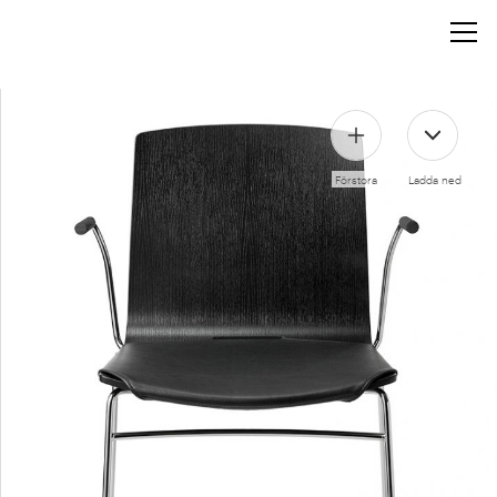
Förstora
Ladda ned