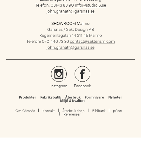
Telefon: 031-13 83 90
info@studiol6.se
john.granath@garsnas.se
SHOWROOM Malmö
Gärsnäs / Sekt Design AB
Regementsgatan 14
211 45 Malmö
Telefon: 070 446 73 36
contact@sekterism.com
john.granath@garsnas.se
Instagram
Facebook
Produkter
Fabriksbutik
Återbruk
Formgivare
Nyheter
Miljö & Kvalitet
Om Gärsnäs
Kontakt
Återbruk shop
Bildbank
pCon
Referenser