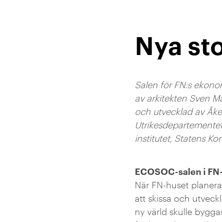
Nya st
Salen för FN:s ekono
av arkitekten Sven M
och utvecklad av Åk
Utrikesdepartementet
institutet, Statens K
ECOSOC-salen i FN
När FN-huset planerad
att skissa och utveck
ny värld skulle bygg