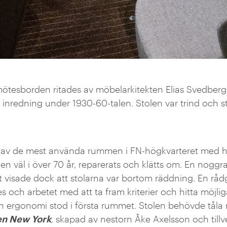
 mötesborden ritades av möbelarkitekten Elias Svedberg,
inredning under 1930-60-talen. Stolen
var trind och 
av de mest använda rummen i FN-högkvarteret med hår
alen väl i över 70 år, reparerats och klätts om. En nogg
t visade dock att stolarna var bortom räddning. En rå
es och arbetet med att ta fram kriterier och hitta möjlig
ch ergonomi stod i första rummet. Stolen behövde tåla 
en New York
, skapad av nestorn Åke Axelsson och tillv