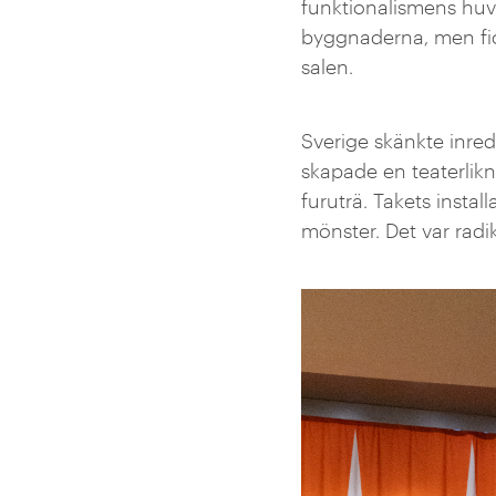
funktionalismens hu
byggnaderna, men fic
salen.
Sverige skänkte inred
skapade en teaterlik
furuträ. Takets instal
mönster. Det var radi