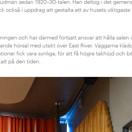
vudmän sedan 1920–30-talen. Han deltog i det gemen
k också i uppdrag att gestalta ett av husets viktiga
ningen och har därmed fortsatt ansvar att hålla salen i 
nande hörsal med utsikt över East River. Väggarna kläd
lationer fick vara synliga, för att få högre takhöjd och b
kalt på den tiden.