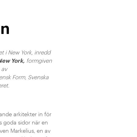
en
t i New York, inredd
New York,
formgiven
 av
vensk Form, Svenska
ret.
nde arkitekter in för
ns goda sidor när en
ven Markelius, en av