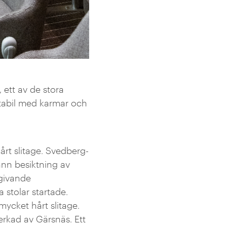
 ett av de stora
stabil med karmar och
t slitage. Svedberg-
rann besiktning av
dgivande
a stolar startade.
mycket hårt slitage.
erkad av Gärsnäs. Ett