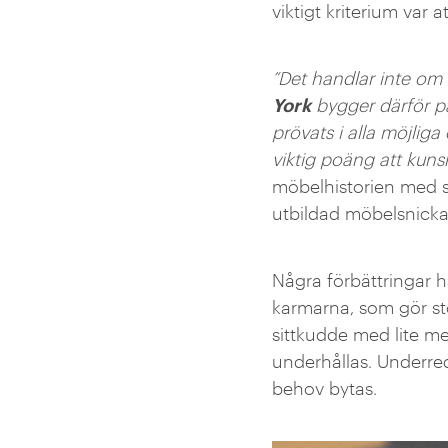
viktigt kriterium var
”Det handlar inte om a
York
bygger därför på
prövats i alla möjliga
viktig poäng att kuns
möbelhistorien med si
utbildad möbelsnicka
Några förbättringar h
karmarna, som gör sto
sittkudde med lite m
underhållas. Underred
behov bytas.