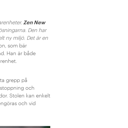
Zen New
arenheter.
lösningarna. Den har
t ny miljö. Det är en
son, som bär
tad. Han är både
renhet.
eta grepp på
å stoppning och
or. Stolen kan enkelt
rengöras och vid