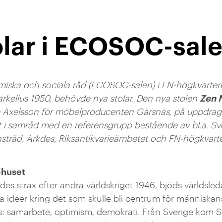
olar i ECOSOC-sal
miska och sociala råd (ECOSOC-salen) i FN-högkvartere
Zen 
arkelius 1950, behövde nya stolar. Den nya stolen
e Axelsson för möbelproducenten Gärsnäs, på uppdrag
 i samråd med en referensgrupp bestående av bl.a. S
onstråd, Arkdes, Riksantikvarieämbetet och FN-högkvarte
-huset
es strax efter andra världskriget 1946, bjöds världsleda
la idéer kring det som skulle bli centrum för människa
as: samarbete, optimism, demokrati. Från Sverige kom S