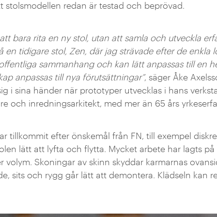
 att stolsmodellen redan är testad och beprövad.
tt bara rita en ny stol, utan att samla och utveckla erf
 en tidigare stol, Zen, där jag strävade efter de enkla 
 offentliga sammanhang och kan lätt anpassas till en hel
kap anpassas till nya förutsättningar”
, säger Åke Axels
g i sina händer när prototyper utvecklas i hans verks
re och inredningsarkitekt, med mer än 65 års yrkeserfa
ar tillkommit efter önskemål från FN, till exempel diskr
len lätt att lyfta och flytta. Mycket arbete har lagts p
er volym. Skoningar av skinn skyddar karmarnas ovansid
e, sits och rygg går lätt att demontera. Klädseln kan 