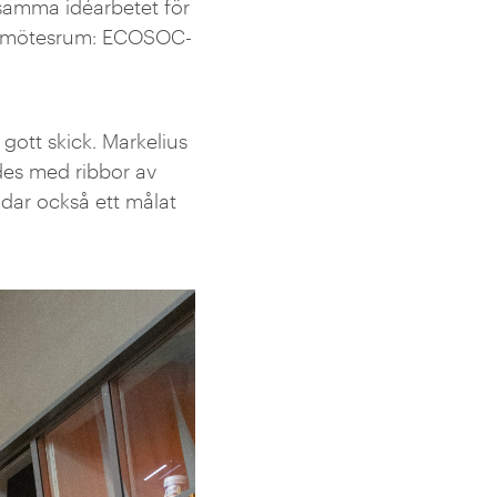
samma idéarbetet för
ste mötesrum: ECOSOC-
gott skick. Markelius
des med ribbor av
ildar också ett målat